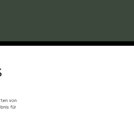
S
rten von
bnis für