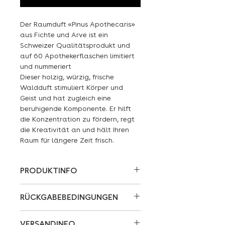
Der Raumduft
«Pinus Apothecaris»
aus Fichte und Arve ist ein
Schweizer Qualitätsprodukt und
auf 60 Apothekerflaschen limitiert
und nummeriert
Dieser holzig, würzig, frische
Waldduft stimuliert Körper und
Geist und hat zugleich eine
beruhigende Komponente. Er hilft
die Konzentration zu fördern, regt
die Kreativität an und hält Ihren
Raum für längere Zeit frisch.
PRODUKTINFO
Der Raumduft
«Pinus Apothecaris»
RÜCKGABEBEDINGUNGEN
aus Fichte und Arve ist ein
Schweizer Qualitätsprodukt und
Mit dem Entfernen der Schutzfolie
auf 60 Apothekerflaschen limitiert
VERSANDINFO