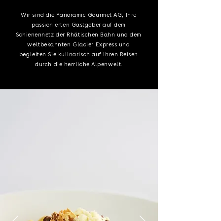
Wir sind die Panoramic Gourmet AG, Ihre
passionierten Gastgeber auf dem
Schienennetz der Rhätischen Bahn und dem
weltbekannten Glacier Express und
begleiten Sie kulinarisch auf Ihren Reisen
durch die herrliche Alpenwelt.