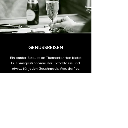
GENUSSREISEN
Ein bunter Strauss an Themenfahrten bietet
Erlebnisgastronomie der Extraklasse und
etwas für jeden Geschmack. Was darf es
sein? Churer Spargeln, Bündner Wild, Wein-
oder Whiskydegustationen?
ENTDECKEN SIE MEHR